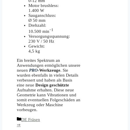
0-12 mm
Motor brushless:
1.400 W
Sauganschluss:
Ø 50 mm
Drehzahl:
−
1
10.500
min
Versorgungsspannung:
230 V / 50 Hz
Gewicht:
4,5 kg
Ein breites Spektrum an
Anwendungen ermöglichen unsere
neuen
PRO
-Werkzeuge
. Sie
wurden ebenfalls in vielen Details
verbessert und haben als Basis
eine neue
Design geschützte
Aufnahme erhalten. Diese neue
Geometrie kann Vibrationen und
somit eventuellen Folgeschäden an
Werkzeug oder Maschine
vorbeugen.
Kategorien
DE Fräsen
⇒