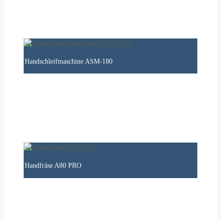
Handschleifmaschine ASM-180
Handfräse A80 PRO